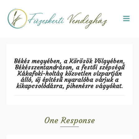
Békés megyében, a Körösök Völgyében,
Békésszentandráson, a festői szépségű
Kákafoki-holtág közvetlen vízpartján
álló, új építésű nyaralóba várjuk a
kikapcsolódásra, pihenésre vágyókat
.
One Response